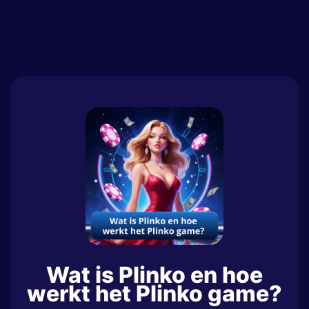
Wat is Plinko en hoe
werkt het Plinko game?