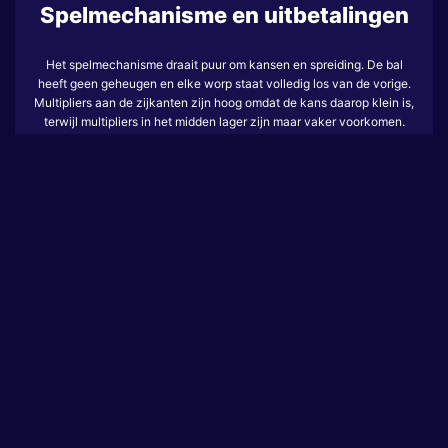
Spelmechanisme en uitbetalingen
Het spelmechanisme draait puur om kansen en spreiding. De bal
heeft geen geheugen en elke worp staat volledig los van de vorige.
Multipliers aan de zijkanten zijn hoog omdat de kans daarop klein is,
terwijl multipliers in het midden lager zijn maar vaker voorkomen.
Gebaseerd op onze ervaring belandt het merendeel van de ballen in
de middelste drie tot vijf vakjes, ongeacht het risiconiveau. Dat is
precies waarom de RTP zo hoog is in vergelijking met traditionele
slots, aangezien de uitbetalingsfrequentie structureel hoog is.
Uitbetalingen lopen van 0,5x tot 3.843x je inzet, afhankelijk van de
variant en de instellingen die je kiest.