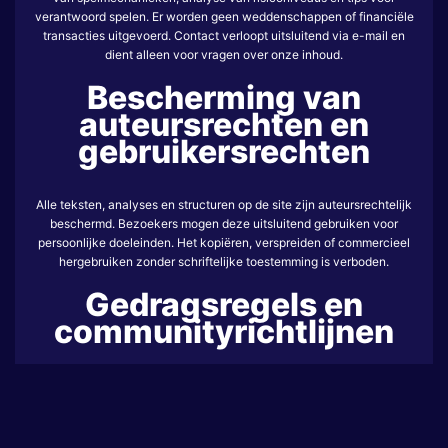
verantwoord spelen. Er worden geen weddenschappen of financiële
transacties uitgevoerd. Contact verloopt uitsluitend via e-mail en
dient alleen voor vragen over onze inhoud.
Bescherming van
auteursrechten en
gebruikersrechten
Alle teksten, analyses en structuren op de site zijn auteursrechtelijk
beschermd. Bezoekers mogen deze uitsluitend gebruiken voor
persoonlijke doeleinden. Het kopiëren, verspreiden of commercieel
hergebruiken zonder schriftelijke toestemming is verboden.
Gedragsregels en
communityrichtlijnen
Gebruikers die contact opnemen via e-mail dienen respectvol te
communiceren. Beledigende of misleidende berichten worden niet
geaccepteerd. beachclubcasaverde.nl behoudt zich het recht voor
om contact met overtreders te beëindigen.