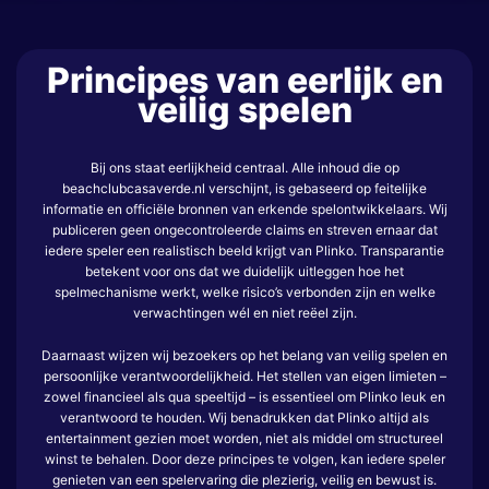
Principes van eerlijk en
veilig spelen
Bij ons staat eerlijkheid centraal. Alle inhoud die op
beachclubcasaverde.nl verschijnt, is gebaseerd op feitelijke
informatie en officiële bronnen van erkende spelontwikkelaars. Wij
publiceren geen ongecontroleerde claims en streven ernaar dat
iedere speler een realistisch beeld krijgt van Plinko. Transparantie
betekent voor ons dat we duidelijk uitleggen hoe het
spelmechanisme werkt, welke risico’s verbonden zijn en welke
verwachtingen wél en niet reëel zijn.
Daarnaast wijzen wij bezoekers op het belang van veilig spelen en
persoonlijke verantwoordelijkheid. Het stellen van eigen limieten –
zowel financieel als qua speeltijd – is essentieel om Plinko leuk en
verantwoord te houden. Wij benadrukken dat Plinko altijd als
entertainment gezien moet worden, niet als middel om structureel
winst te behalen. Door deze principes te volgen, kan iedere speler
genieten van een spelervaring die plezierig, veilig en bewust is.